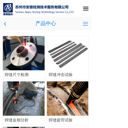
끀
产品中心
끀
넳
焊缝尺寸检测
焊缝冲击试验
焊缝金相分析
焊缝疲劳试验